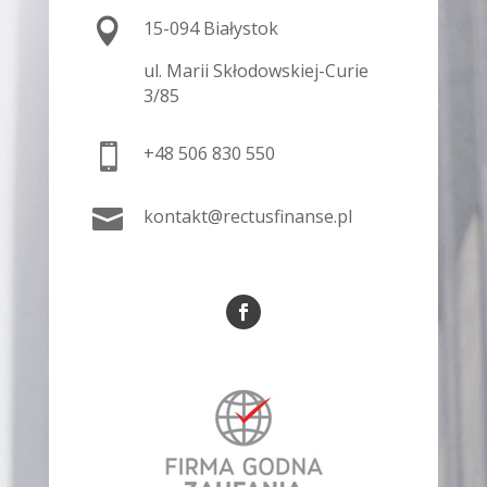

15-094 Białystok
ul. Marii Skłodowskiej-Curie
3/85

+48 506 830 550

kontakt@rectusfinanse.pl